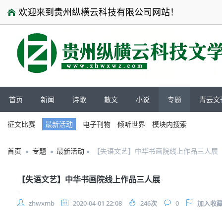
欢迎来到贵州纵横云科技有限公司网站！
首页
新闻
诗歌
散文
小说
专题
青云文
征文比赛
最新活动
电子刊物
倾听世界
模块内搜索
首页
专题
最新活动
【失语文艺】中华书画院线上作品三人展
【失语文艺】中华书画院线上作品三人展
zhwxmb
2020-04-01 22:08
246
次
0
加入收