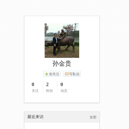
孙金贵
加关注
写私信
0
2
0
关注
粉丝
动态
最近来访
全部