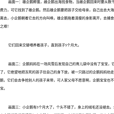
画面一：雄企鹅孵蛋，雌企鹅出海找食物，当雌企鹅回来时要从数
费力，可它找到了雄企鹅。然后雄企鹅要把孩子交给母亲，自己出去大海
离去，小企鹅朝着它去的方向叫唤，雄企鹅拖着清瘦的身影离开，去捕食
之艰！
它们回来交替喂养着孩子，直到孩子
个月大。
5
画面二：企鹅妈妈在一场风雪后发现自己的育儿袋中没有了宝宝，
了，它绝望地把冻死的孩子往自己的身下放，被一只路过的企鹅妈妈劝走
鹅，它们会去争抢别人的孩子来带，可人家父母不愿意啊，企鹅宝宝也不
宝。
画面三：小企鹅有
个月大了，个头不错了，身上的绒毛还没褪去。
5