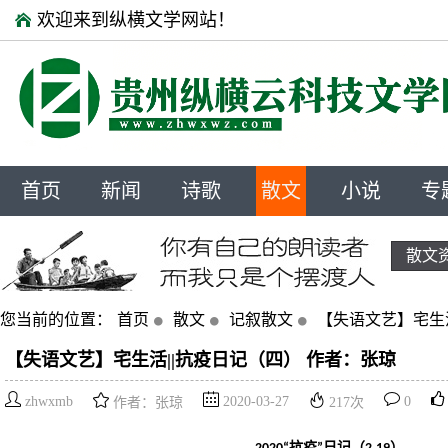
欢迎来到纵横文学网站！
首页
新闻
诗歌
散文
小说
专
散文
您当前的位置：
首页
散文
记叙散文
【失语文艺】宅生活
【失语文艺】宅生活||抗疫日记（四） 作者：张琼
zhwxmb
2020-03-27
0
作者：张琼
217
次
抗疫
日记（
）