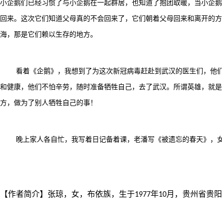
小企鹅们已经习惯了与小企鹅在一起群居，也知道了抱团取暖，当小企鹅
回来。这次它们知道父母真的不会回来了，它们朝着父母回来和离开的方
海，那是它们赖以生存的地方。
看着《企鹅》，我想到了为这次新冠病毒赶赴到武汉的医生们，他
和健康，他们不怕辛劳，随时准备牺牲自己，去了武汉。所谓英雄，就是
方，做为了别人牺牲自己的事！
晚上家人各自忙，我写着日记备着课，老潘写《被遗忘的春天》，
【作者简介】
张琼，女，布依族，生于
年
月，贵州省贵阳
1977
10