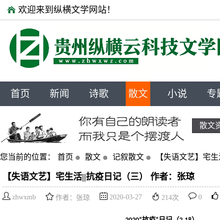
欢迎来到纵横文学网站！
首页
新闻
诗歌
散文
小说
专
散文
您当前的位置：
首页
散文
记叙散文
【失语文艺】宅生活
【失语文艺】宅生活||抗疫日记（三） 作者：张琼
zhwxmb
2020-03-27
0
作者：张琼
214
次
抗疫
日记（
）