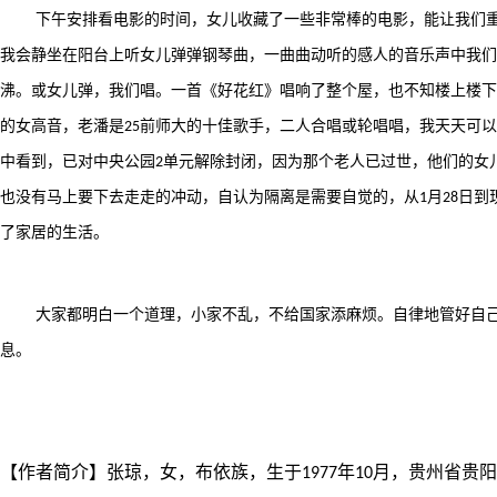
下午安排看电影的时间，女儿收藏了一些非常棒的电影，能让我们
我会静坐在阳台上听女儿弹弹钢琴曲，一曲曲动听的感人的音乐声中我们
沸。或女儿弹，我们唱。一首《好花红》唱响了整个屋，也不知楼上楼下
的女高音，老潘是
前师大的十佳歌手，二人合唱或轮唱唱，我天天可以
25
中看到，已对中央公园
单元解除封闭，因为那个老人已过世，他们的女
2
也没有马上要下去走走的冲动，自认为隔离是需要自觉的，从
月
日到
1
28
了家居的生活。
大家都明白一个道理，小家不乱，不给国家添麻烦。自律地管好自
息。
【作者简介】
张琼，女，布依族，生于
年
月，贵州省贵阳
1977
10