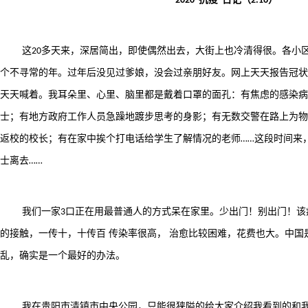
2020“
”
2.16
这
多天来，深居简出，即使偶然出去，大街上也冷清得很。各小
20
个不寻常的年。过年后没见过爹娘，没会过亲朋好友。网上天天报告冠状
天天喊着。我耳朵里、心里、脑里都是戴着口罩的面孔：有焦虑的感染病
士；有地方政府工作人员急躁地踱步思考的身影；有无数交警在路上为物
返校的校长；有在家中挨个打电话给学生了解情况的老师
这段时间来
……
士离去
……
我们一家
口正在用最普通人的方式呆在家里。少出门！别出门！该
3
的接触，一传十，十传百 传染率很高， 治愈比较困难，花费也大。中国
乱，确实是一个最好的办法。
我在贵阳市清镇市中央公园，只能很狭隘的给大家介绍我看到的和