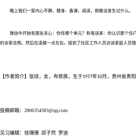
晚上我们一家内心平静，健身、备课、阅读，倒像没发生过什么。
微信中开始有朋友关心：你住哪个单元？有电话来：你认识那个住
的全家合照。然后在凌晨一点左右，接到了社区工作人员访谈家庭人员情
【作者简介】
张琼，女，布依族，生于
年
月，贵州省贵阳
1977
10
投稿邮箱：2806354583@qq.com
见习编辑：徐珊珊 邱子然 罗迪