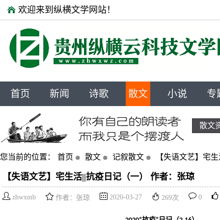
欢迎来到纵横文学网站！
首页
新闻
诗歌
散文
小说
专
散文
您当前的位置：
首页
散文
记叙散文
【失语文艺】宅生活
【失语文艺】宅生活||抗疫日记（一） 作者：张琼
zhwxmb
2020-03-27
0
作者：张琼
269
次
抗疫
日记（
）