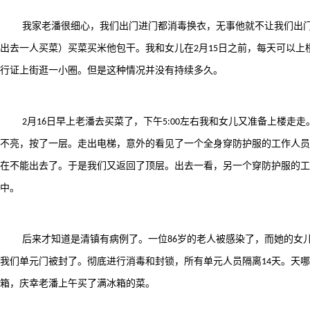
我家老潘很细心，我们出门进门都消毒换衣，无事他就不让我们出
出去一人买菜）买菜买米他包干。我和女儿在
月
日之前，每天可以上
2
15
行证上街逛一小圈。但是这种情况并没有持续多久。
月
日早上老潘去买菜了，下午
左右我和女儿又准备上楼走走
2
16
5:00
不亮，按了一层。走出电梯，意外的看见了一个全身穿防护服的工作人员
在不能出去了。于是我们又返回了顶层。出去一看，另一个穿防护服的工
中。
后来才知道是清镇有病例了。一位
岁的老人被感染了，而她的女
86
我们单元门被封了。彻底进行消毒和封锁，所有单元人员隔离
天。天哪
14
箱，庆幸老潘上午买了满冰箱的菜。