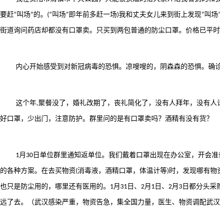
要赶
叫场
的。
叫场
即年前多赶一场
我和丈夫女儿来到街上发现
叫场
“
”
(“
”
)
“
街道询问药店却都没有口罩卖。只买到两包普通的防尘口罩。价格已平时
内心开始感受到对新冠病毒的恐惧。凉嗖嗖的，阴森森的恐惧。确
这个年
聚餐没了，婚礼改期了，丧礼简化了，没有人拜年，没有人
,
好口罩，少出门，注意防护。群里问的是有口罩卖吗？酒精有没有货？
月
日单位群里通知返单位。我们戴着口罩出现在办公室，开会准
1
30
的各种方案。在去买物资
消毒液，酒精口罩，体温计等
时，发现哪有物
(
)
也只是防尘用的，哪里还有医用的。
月
日、
月
日、
月
日都分头采
1
31
2
1
2
3
远了去。（武汉感染严重，物资告急，集全国力量，医生、物资调配武汉