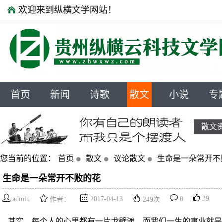
欢迎来到纵横文学网站！
首页
新闻
诗歌
散文
小说
专
散文
您当前的位置：
首页
散文
议论散文
生命是一朵常开不
生命是一朵常开不败的花
39
admin
2017-04-13
0
作者：
249
次
其实，每个人的心里都有一片戈壁滩，而我们一生的事业就是