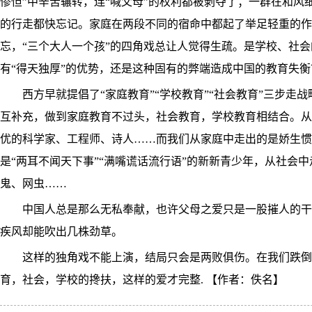
惨怛”中辛苦辗转，连“喊父母”的权利都被剥夺了；一群在和风
的行走都快忘记。家庭在两段不同的宿命中都起了举足轻重的作
忘，“三个大人一个孩”的四角戏总让人觉得生疏。是学校、社
有“得天独厚”的优势，还是这种固有的弊端造成中国的教育失
西方早就提倡了“家庭教育”“学校教育”“社会教育”三步走
互补充，做到家庭教育不过头，社会教育，学校教育相结合。从
优的科学家、工程师、诗人……而我们从家庭中走出的是娇生惯
是“两耳不闻天下事”“满嘴谎话流行语”的新新青少年，从社会
鬼、网虫……
中国人总是那么无私奉献，也许父母之爱只是一股摧人的干
疾风却能吹出几株劲草。
这样的独角戏不能上演，结局只会是两败俱伤。在我们跌倒
育，社会，学校的搀扶，这样的爱才完整. 【作者：佚名】