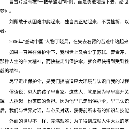
曹雪芹没有被“一把辛酸泪”吓倒，而是勇敢地走下去，给世
梦》。
刘翔敢于从困难中爬起来，独自真正站起来，不畏挫折，以12
者。
2006年“感动中国”人物丁晓兵，在失去右臂的苦难中站起
如果一直呆在保护伞下，我想世上又会少了苏轼、曹雪芹、
那种人生的伟大精神，而快些走出保护伞，就会尽快得到受到挫
毅的精神。
尽早走出保护伞，是我们提前适应大环境与认识自我的过
俗语说：穷人的孩子早当家。这些人，就是因为早早离开关
辉一人挑起一份家庭的负担。因为他早已走出保护伞，早已认识
后，我们与世界对话，与心灵对话，获得前所未有的知识与技
外面的世界不一样，充满艰难；为了得到成就人生大业的基