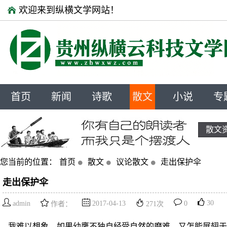
欢迎来到纵横文学网站！
首页
新闻
诗歌
散文
小说
专
散文
您当前的位置：
首页
散文
议论散文
走出保护伞
走出保护伞
30
admin
2017-04-13
0
作者：
271
次
我难以想象，如果幼鹰不独自经受自然的磨难，又怎能展翅