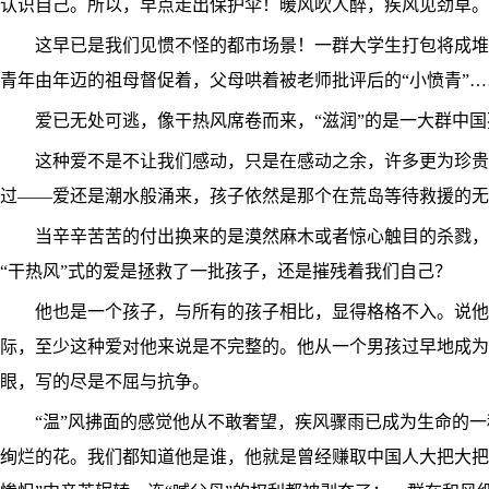
认识自己。所以，早点走出保护伞！暖风吹人醉，疾风见劲
这早已是我们见惯不怪的都市场景！一群大学生打包将成堆
青年由年迈的祖母督促着，父母哄着被老师批评后的“小愤青”
爱已无处可逃，像干热风席卷而来，“滋润”的是一大群中
这种爱不是不让我们感动，只是在感动之余，许多更为珍贵
过――爱还是潮水般涌来，孩子依然是那个在荒岛等待救援的
当辛辛苦苦的付出换来的是漠然麻木或者惊心触目的杀戮，
“干热风”式的爱是拯救了一批孩子，还是摧残着我们自己？
他也是一个孩子，与所有的孩子相比，显得格格不入。说他
际，至少这种爱对他来说是不完整的。他从一个男孩过早地成为
眼，写的尽是不屈与抗争。
“温”风拂面的感觉他从不敢奢望，疾风骤雨已成为生命的一
绚烂的花。我们都知道他是谁，他就是曾经赚取中国人大把大把