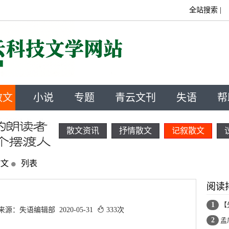
全站搜索
|
散文
小说
专题
青云文刊
失语
帮
散文资讯
抒情散文
记叙散文
散文
列表
阅读
1
【
：失语编辑部 2020-05-31
333次
2
孟