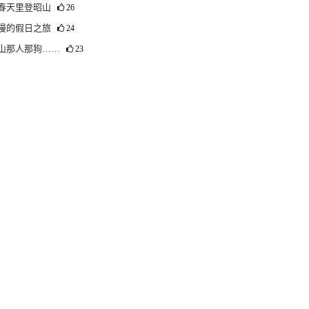
春天里登昭山
26
漫的假日之旅
24
山那人那狗……
23