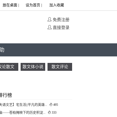
放在桌面
|
设为首页
|
加入收藏
免费注册
直接登录
助
议论散文
散文体小说
散文评论
排行榜
失语文艺】宅生活||平凡的英雄...
495
庙——苍柏掩映下的历史积淀...
333