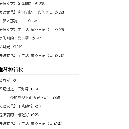
失语文艺】闲笔随想
333
失语文艺】实习记忆||一段闪闪...
293
山那人那狗……
276
失语文艺】宅生活||抗疫日记（...
269
是佛前的一缕轻雾
247
忆月光
219
失语文艺】宅生活||抗疫日记（...
217
推荐排行榜
忆月光
51
理纪逰之---洱海月
31
庙——苍柏掩映下的历史积淀...
30
失语文艺】闲笔随想
30
是佛前的一缕轻雾
28
失语文艺】宅生活||抗疫日记（...
27