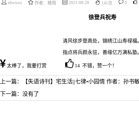
zhwxwz
2021-08-28
0
作者：楼雨
141
次
徐登兵祝寿
清风徐步登高处，锦绣江山寿禄福
指点将兵颜永驻，善缘亿万满私塾
太棒了，我要打赏
14 不错，赞一个！
上一篇：
【失语诗刊】宅生活||七律•小园情 作者：孙书
下一篇：没有了