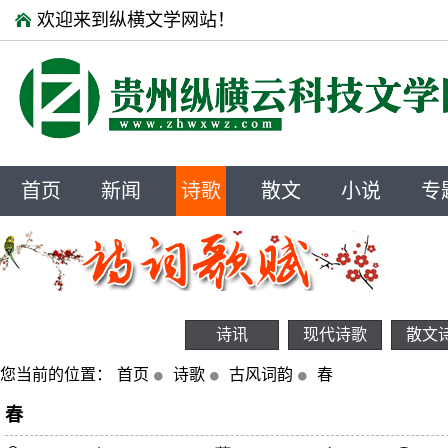
欢迎来到纵横文学网站！
首页
新闻
诗歌
散文
小说
专
诗讯
现代诗歌
散文
您当前的位置：
首页
诗歌
古风词韵
春
春