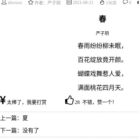
zhwxwz
2021-08-21
0
作者：严子玥
136
次
春
严子玥
春雨纷纷柳未眠，
百花绽放竟开颜。
蝴蝶戏舞惹人爱，
满面桃花四月天。
太棒了，我要打赏
28 不错，赞一个！
上一篇：
夏
下一篇：没有了