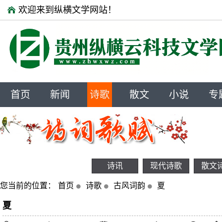
欢迎来到纵横文学网站！
首页
新闻
诗歌
散文
小说
专
诗讯
现代诗歌
散文
您当前的位置：
首页
诗歌
古风词韵
夏
夏