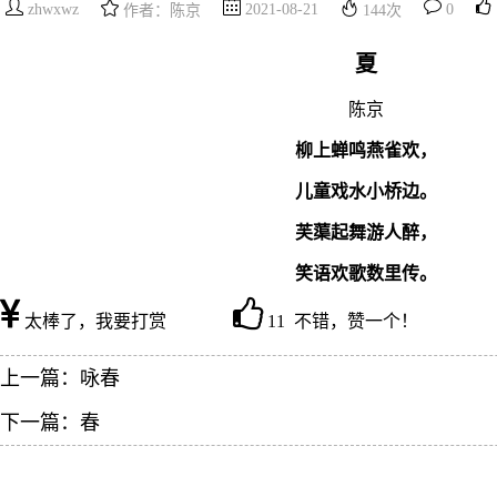
zhwxwz
2021-08-21
0
作者：陈京
144
次
夏
陈京
柳上蝉鸣燕雀欢，
儿童戏水小桥边。
芙蕖起舞游人醉，
笑语欢歌数里传。
太棒了，我要打赏
11 不错，赞一个！
上一篇：
咏春
下一篇：
春