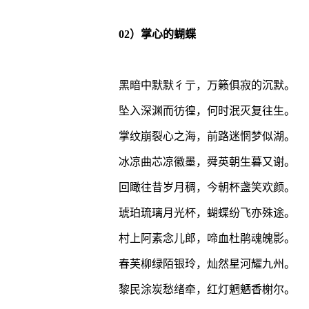
02）掌心的蝴蝶
黑暗中默默彳亍，万籁俱寂的沉默。
坠入深渊而彷徨，何时泯灭复往生。
掌纹崩裂心之海，前路迷惘梦似湖。
冰凉曲芯凉徽墨，舜英朝生暮又谢。
回瞰往昔岁月稠，今朝杯盏笑欢颜。
琥珀琉璃月光杯，蝴蝶纷飞亦殊途。
村上阿素念儿郎，啼血杜鹃魂魄影。
春芙柳绿陌银玲，灿然星河耀九州。
黎民涂炭愁绪牵，红灯魍魉香榭尔。