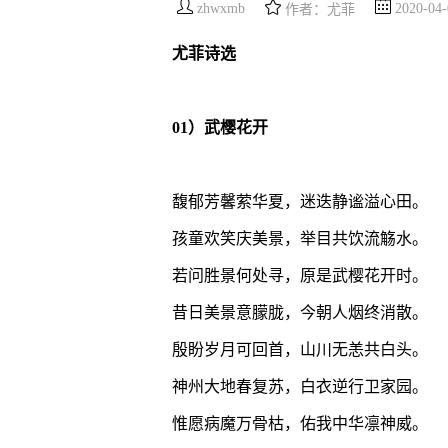
zhwxmb
2020-04-
作者：尤菲
尤菲诗选
01）武樱花开
馥郁芳馨萦华夏，迷迭静谧溢心田。
孩童欢笑庆美景，举目共饮流觞水。
若问胜景何处寻，原是武樱花开时。
昔日美景意朦胧，今朝人烟终消散。
殷盼岁月可回首，山川无恙共白头。
神州大地春复苏，白衣逆行卫家园。
惟愿病魔万骨枯，佑我中华凛神威。