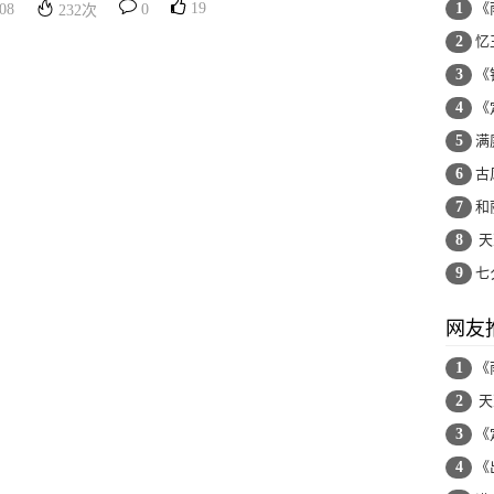
19
1
《
08
0
232
次
2
忆王
3
《
4
《
5
满
6
古
7
和
8
天
9
七
网友
1
《
2
天
3
《
4
《