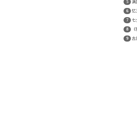
5
满
6
忆王
7
七
8
《
9
古