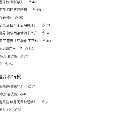
雨霖铃•赠长学》...
467
孙·清明祭扫所想 ...
430
钗头凤》
400
定风波·幽月闲云映碧纱》...
371
庭芳·贺霏雨柔情四十八岁...
346
风 百花行【平水韵-下平七...
315
丽如姐广玉兰诗
310
净沙·春光好
277
夕
252
推荐排行榜
雨霖铃•赠长学》...
57
净沙·春光好
44
定风波·幽月闲云映碧纱》...
37
出乡关》
36