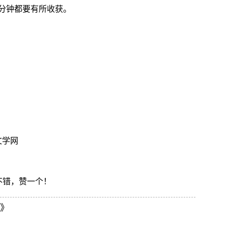
分钟都要有所收获。
文学网
 不错，赞一个！
纱》