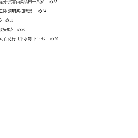
庭芳·贺霏雨柔情四十八岁...
35
孙·清明祭扫所想 ...
34
夕
33
钗头凤》
30
风 百花行【平水韵-下平七...
29