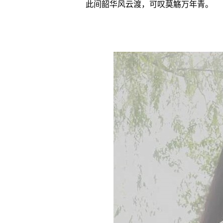
此间韶华风云渡，可叹莫觞万年青。