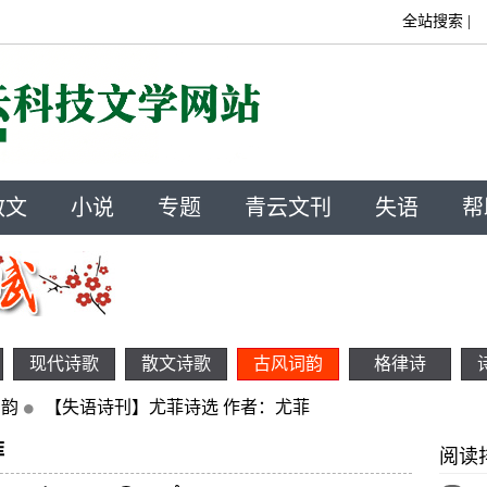
全站搜索
|
散文
小说
专题
青云文刊
失语
帮
现代诗歌
散文诗歌
古风词韵
格律诗
词韵
【失语诗刊】尤菲诗选 作者：尤菲
菲
阅读