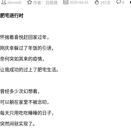
zhwxmb
2020-04-01
0
作者：吕佩璘
283
次
肥宅进行时
怀揣着喜悦赶回家过年，
刚庆幸躲过了年饭的引诱，
奈何突如其来的疫情，
让我成功的过上了肥宅生活。
曾经多少次幻想着，
可以躺在家里不被念叨，
每天只用吃吃睡睡的日子，
突然间就实现了。