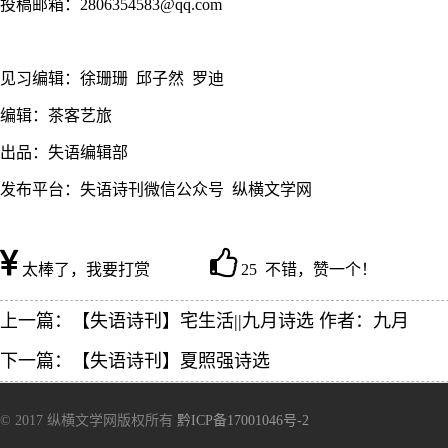
投稿邮箱：2806354583@qq.com
见习编辑：徐珊珊 邱子然 罗迪
编辑：茶客艺旅
出品：失语编辑部
发布平台：失语诗刊微信公众号 纵横文学网
太棒了，我要打赏
25 不错，赞一个！
上一篇：
【失语诗刊】宅生活||九月诗选 作者：九月
下一篇：
【失语诗刊】夏照强诗选
© 2017 纵横文学网版权所有
黔ICP备17001046号-2