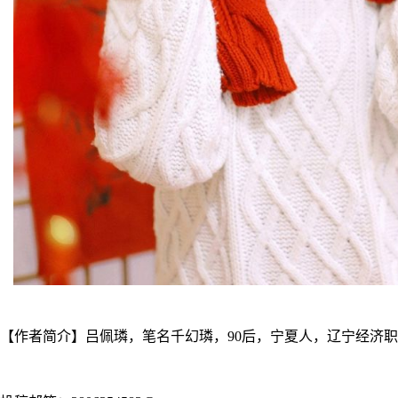
【作者简介】吕佩璘，笔名千幻璘，90后，宁夏人，辽宁经济