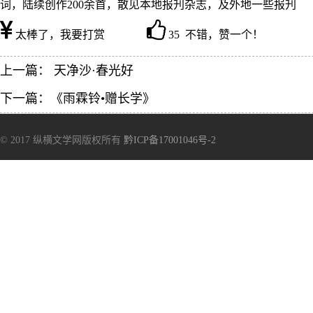
词，陆续创作200余首，散见本地报刋杂志，及外地一些报刋
太棒了，我要打赏
35 不错，赞一个！
上一篇：
天净沙·春光好
下一篇：
《雨霖铃•赠长学》
© 2017 纵横文学网版权所有
黔ICP备17001046号-2