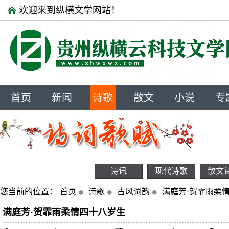
欢迎来到纵横文学网站！
首页
新闻
诗歌
散文
小说
专
诗讯
现代诗歌
散文
您当前的位置：
首页
诗歌
古风词韵
满庭芳·贺霏雨柔
满庭芳·贺霏雨柔情四十八岁生