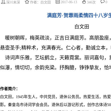
2017-06-13
0
深川未深
作者：白文田
346
次
满庭芳·贺霏雨柔情四十八岁
白文田
暖树朝晖，梅英疏淡，正吉日满庭芳。高朋盈座
悬壶圣手;精粹术，充满春光。仁心者，勤诚立本
诗词声乐雅，艺坛鹤立，天籁霓裳。丽词嘉句，
似瀑，情切切，余韵充梁。抒胸臆，铮铮挚友，恰
作者简介：
白文田，1945年生人，中共党员，退休公务员。热爱生活，热
影。秦皇岛市诗词学会会员。退休后以游记形式，创作古体诗50