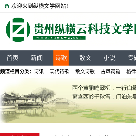
欢迎来到纵横文学网站！
首页
新闻
诗歌
散文
小说
专
频道栏目分类：
诗讯
现代诗歌
散文诗歌
古风词韵
格律