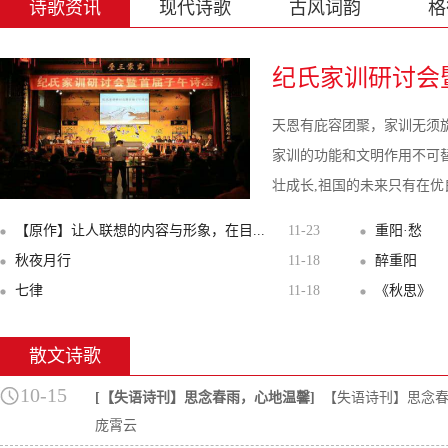
诗歌资讯
现代诗歌
古风词韵
格
纪氏家训研讨会暨
天恩有庇容团聚，家训无须
家训的功能和文明作用不可
壮成长,祖国的未来只有在优良
【原作】让人联想的内容与形象，在目...
11-23
重阳·愁
秋夜月行
11-18
醉重阳
七律
11-18
《秋思》
散文诗歌
10-15
[【失语诗刊】思念春雨，心地温馨]
【失语诗刊】思念春
庞霄云