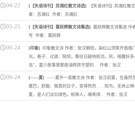
04-22
[【失语诗刊】苏湘红散文诗选]
【失语诗刊】苏湘红散文
者：苏湘红 作者：苏湘红
03-25
[【失语诗刊】葛跃辉散文诗集选]
葛跃辉散文诗集选 作
号 作者：葛跃辉
09-24
[印象]
印象散文诗 作者：张汉朝阳，染红山顶笑开扇扇
光。巷子、过道、院坝，像往日敲响街访。风，摇醒好多
岛”，童少故事里那座油榨房守望的... 作者：张汉
09-24
[——夏]
——夏外一首散文诗 作者：张汉初夏，在盎然
尾巴，舒服、惬意的日子，变得热烈……知鸟，无休止唤
夏，是人们淡忘绿色。桩稼人，哺育绿... 作者：张汉