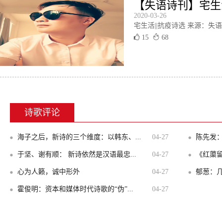
【失语诗刊】宅生活|
2020-03-26
宅生活||抗疫诗选 来源：
15
68
诗歌评论
海子之后，新诗的三个维度：以韩东、...
04-27
陈先发：
于坚、谢有顺： 新诗依然是汉语最忠...
04-27
《红蕖留
心为人籁，诚中形外
04-27
郁葱：几
霍俊明：资本和媒体时代诗歌的“伪”...
04-27