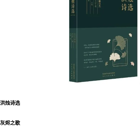
洪烛诗选
灰烬之歌