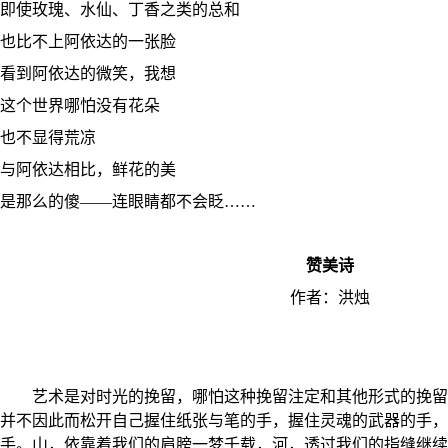
即使玫瑰、水仙、丁香之类的总和
也比不上阿依达的一张脸
看到阿依达的微笑，我想
这个世界哪怕没有花朵
也不显得荒凉
与阿依达相比，鲜花的美
是那么的傻——连眼睛都不会眨……
赞美诗
作者：洪烛
艺术是对时光的挽留，哪怕这种挽留注定和其他形式的挽留
并不因此而松开自己握住纸张与笔的手，握住灵魂的武器的手，
手。山，依靠着我们的肩膀一梦千载，河，透过我们的指缝继续