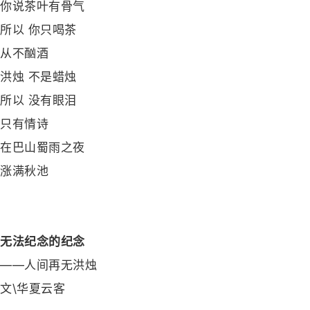
你说茶叶有骨气
所以 你只喝茶
从不酗酒
洪烛 不是蜡烛
所以 没有眼泪
只有情诗
在巴山蜀雨之夜
涨满秋池
无法纪念的纪念
——人间再无洪烛
文\华夏云客