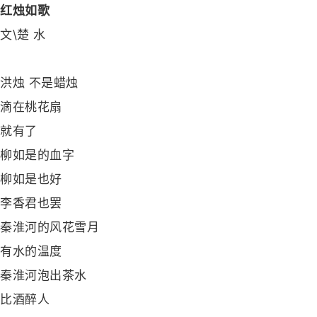
红烛如歌
文\楚 水
洪烛 不是蜡烛
滴在桃花扇
就有了
柳如是的血字
柳如是也好
李香君也罢
秦淮河的风花雪月
有水的温度
秦淮河泡出茶水
比酒醉人