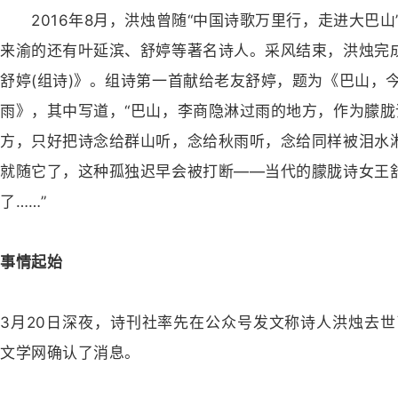
2016年8月，洪烛曾随“中国诗歌万里行，走进大巴山
来渝的还有叶延滨、舒婷等著名诗人。采风结束，洪烛完
舒婷(组诗)》。组诗第一首献给老友舒婷，题为《巴山，
雨》，其中写道，“巴山，李商隐淋过雨的地方，作为朦
方，只好把诗念给群山听，念给秋雨听，念给同样被泪水
就随它了，这种孤独迟早会被打断——当代的朦胧诗女王
了……”
事情起始
3月20日深夜，诗刊社率先在公众号发文称诗人洪烛去
文学网确认了消息。