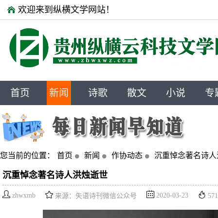
欢迎来到纵横文学网站！
首页
新闻
诗歌
散文
小说
专
您当前的位置：
首页
新闻
作协动态
沉重悼念著名诗人
沉重悼念著名诗人洪烛逝世
zhwxmb
2020-03-23
来源：失语诗刊微信公众号
571