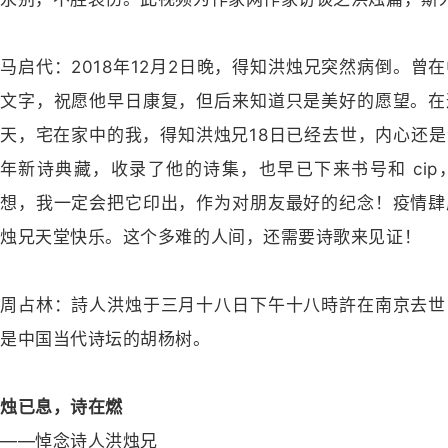
马启代：2018年12月2日晚，得知洪烛兄突然病倒。曾
文字，祝愿他早日康复，但后来知道只是美好的愿望。在
天，宅在家中的我，得知洪烛兄18日已经去世，内心还
年新诗典藏，收录了他的诗集，也早已下来书号和 ci
想，我一定会把它印出，作为对朋友最好的纪念！疫情肆
烛兄天堂快乐。这个多难的人间，还需要诗歌来见证！
周占林：詩人洪烛于三月十八日下午十八時許在南京去世
是中国当代诗坛的胡杨树。
烛已息，诗在燃
——悼念诗人洪烛兄