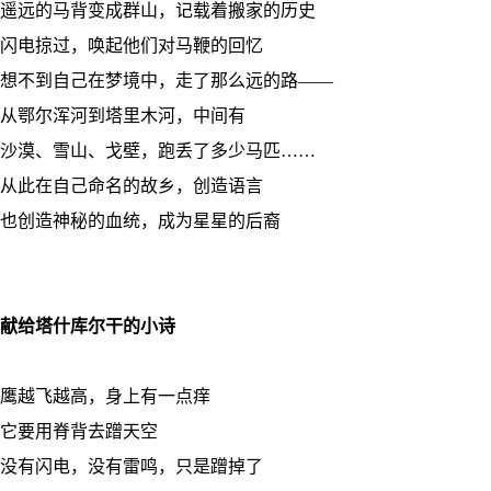
遥远的马背变成群山，记载着搬家的历史
闪电掠过，唤起他们对马鞭的回忆
想不到自己在梦境中，走了那么远的路——
从鄂尔浑河到塔里木河，中间有
沙漠、雪山、戈壁，跑丢了多少马匹……
从此在自己命名的故乡，创造语言
也创造神秘的血统，成为星星的后裔
献给塔什库尔干的小诗
鹰越飞越高，身上有一点痒
它要用脊背去蹭天空
没有闪电，没有雷鸣，只是蹭掉了