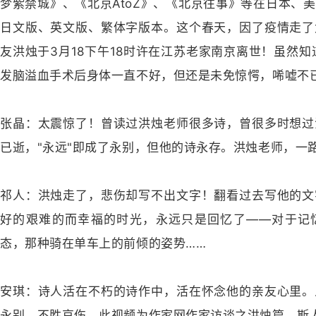
梦紫禁城》、《北京AtoZ》、《北京往事》等在日本、
日文版、英文版、繁体字版本。这个春天，因了疫情走了
友洪烛于3月18下午18时许在江苏老家南京离世！虽然知道
发脑溢血手术后身体一直不好，但还是未免惊愕，唏嘘不
张晶：太震惊了！曾读过洪烛老师很多诗，曾很多时想过
已逝，"永远"即成了永别，但他的诗永存。洪烛老师，一
祁人：洪烛走了，悲伤却写不出文字！翻看过去写他的文
好的艰难的而幸福的时光，永远只是回忆了——对于记
态，那种骑在单车上的前倾的姿势……
安琪：诗人活在不朽的诗作中，活在怀念他的亲友心里。
永别，不胜哀伤。此视频为作家网作家访谈之洪烛篇，斯