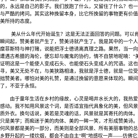
的，永远是自己的影子。我们放跑了什么，又留住了什么？也一
与严酷的拷问。其实这种挽留本身，比它所挽留的事物更有价值
美所持的态度。
美从什么年代开始诞生？这是无法正面回答的问题。可以
瞬间起，赞美者就产生了，赞美诗就产生了。我是其中的一个人
糜菲斯特与神打赌，说能把浮士德诱离真理之路。果然，当一向
遭遇古希腊的海伦，便忘却与魔鬼的协约，情不自禁地呢喃：“
证明这是一个能使人变成石头、也能使石头变成人的咒语。这也
寻，美又无处不在，与美狭路相逢，我就是浮士德，就是一位受
拙赞美者。哪怕对美的礼赞，是通过挽留的意愿来体现的。瞬间
了，不亚于永恒。
由于童年生活在乡村的缘故，心灵是喝井水长大的，我热爱
感动。我不知用风景这个词，是否适宜指代具象化的美，但风景
质外衣。换句话说，美若是灵魂的话，风景就是其寄托的肉体。
只是美学；而痴迷于美的肉体、美的一眸一笑，才形成赞美诗。
何风景都是美的一部分，而美则是全部风景、所有美丽事物的总
乡野升起的一缕炊烟，都会不由自主“啊”地感叹一声——仿佛