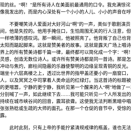
现的丝。“啊！”是所有诗人在美面前最通用的口令。我充满惊诧
像我发出的，而是内心深处有一个小小的人儿、小小的声音在呼
不要嘲笑诗人爱面对大好河山“啊”的一声，类似于歌剧演
间，他是失控的。他用手掩住口，生怕周围无关的行人注意，但
一样喷薄的感叹词。那一瞬间，他被照亮了。他背叛了自己也背
太阳而踮起脚来。这就是赞美者的故事。这就是露天广场上唱诗
界上的所有赞美诗都千篇一律，最终都可以简化成一个字：“啊
灵感，创造无数位诗人。或许所有赞美诗都是同一首诗。那是怎
冲动与焦灼，廊柱间隐蔽的乐器使黎明的边缘呈现青铜的反光。
端坐十六层高楼之上，透过比世界的指甲盖还要小的一扇窗口，
人，以及冥冥之中司掌着人类命运的红绿灯。当这首诗的标题被
的更喧嚣，宁静的更宁静，我听见第一个醒来的人“啊”地做了
分别喊了一声，如此继续下去……我可能只听见一个人所发出的
持续在城市峡谷间的回音，震耳欲聋。这使我无法判断黑暗中唱
张张熟稔或生疏的大师的面孔。在那一个仓促的音节中，受惊的
露。
此时此刻，只有上帝的手能拧紧清规戒律的瓶盖，谁也无法