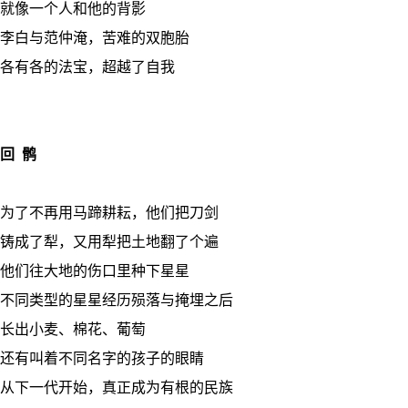
就像一个人和他的背影
李白与范仲淹，苦难的双胞胎
各有各的法宝，超越了自我
回 鹘
为了不再用马蹄耕耘，他们把刀剑
铸成了犁，又用犁把土地翻了个遍
他们往大地的伤口里种下星星
不同类型的星星经历殒落与掩埋之后
长出小麦、棉花、葡萄
还有叫着不同名字的孩子的眼睛
从下一代开始，真正成为有根的民族