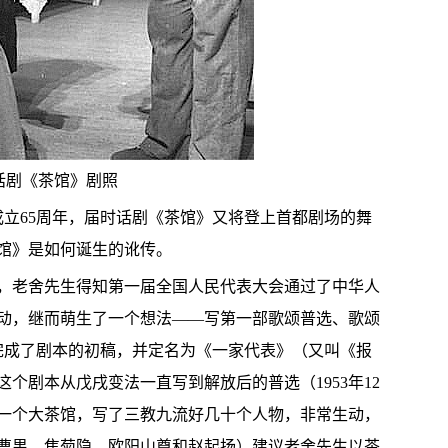
话剧《茶馆》剧照
成立65周年，届时话剧《茶馆》又将登上首都剧场的舞
馆》是如何诞生的讹传。
年，老舍先生得知第一届全国人民代表大会通过了中华人
动，继而萌生了一个想法——写第一部歌颂普选、歌颂
他完成了剧本的初稿，并定名为《一家代表》（又叫《报
个剧本从戊戌变法一直写到解放后的普选（1953年12
一个大茶馆，写了三教九流好几十个人物，非常生动，
曹禺、焦菊隐、欧阳山尊和赵起扬）建议老舍先生以茶