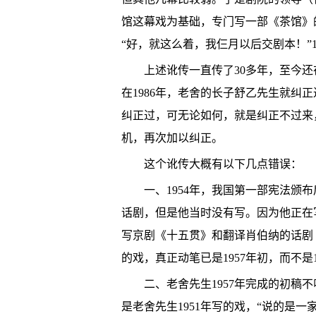
馆这幕戏为基础，专门写一部《茶馆》
“好，就这么着，我仨月以后交剧本！”
上述讹传一直传了30多年，至今
在1986年，老舍的长子舒乙先生就纠
纠正过，可无论如何，就是纠正不过来
机，再次加以纠正。
这个讹传大概有以下几点错误：
一、1954年，我国第一部宪法颁
话剧，但是他当时没有写。因为他正在写
写京剧《十五贯》和翻译肖伯纳的话剧《
的戏，真正动笔已是1957年初，而不是1
二、老舍先生1957年完成的初稿
是老舍先生1951年写的戏，“说的是