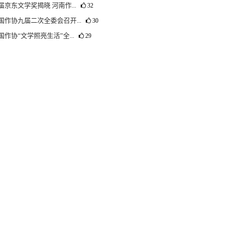
届京东文学奖揭晓 河南作...
32
国作协九届二次全委会召开...
30
国作协“文学照亮生活”全...
29