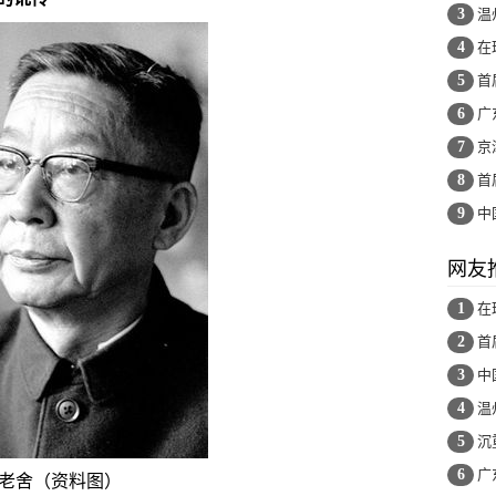
3
温
4
在
5
首
6
广
7
京
8
首
9
中
网友
1
在
2
首
3
中
4
温
5
沉
6
广
老舍（资料图）