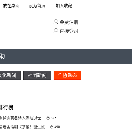
放在桌面
|
设为首页
|
加入收藏
免费注册
直接登录
助
文化新闻
社团新闻
作协动态
排行榜
重悼念著名诗人洪烛逝世...
572
清老舍话剧《茶馆》诞生讹...
490