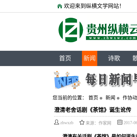
欢迎来到纵横文学网站！
首页
新闻
诗歌
您当前的位置：
首页
新闻
作协
澄清老舍话剧《茶馆》诞生讹传
zhwxzb
2017-0
来源：作家网
澄清有关话剧《茶馆》是如何诞生