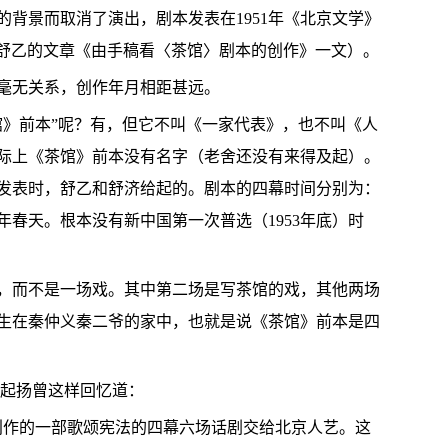
背景而取消了演出，剧本发表在1951年《北京文学》
6期舒乙的文章《由手稿看〈茶馆〉剧本的创作》一文）。
毫无关系，创作年月相距甚远。
馆》前本”呢？有，但它不叫《一家代表》，也不叫《人
际上《茶馆》前本没有名字（老舍还没有来得及起）。
上发表时，舒乙和舒济给起的。剧本的四幕时间分别为：
8年春天。根本没有新中国第一次普选（1953年底）时
，而不是一场戏。其中第二场是写茶馆的戏，其他两场
生在秦仲义秦二爷的家中，也就是说《茶馆》前本是四
起扬曾这样回忆道：
新创作的一部歌颂宪法的四幕六场话剧交给北京人艺。这