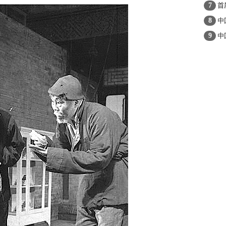
7
首
8
中
9
中