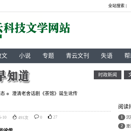
全站搜索
|
散文
小说
专题
青云文刊
失语
帮
时政新闻
动态
澄清老舍话剧《茶馆》诞生讹传
阅读
27
1
沉
6-10
0
491
次
2
澄
的讹传