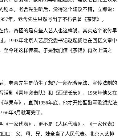
的剧本。老舍先生听后，觉得这个建议不错，立即说：
1957年，老舍先生果然写出了不朽名著《茶馆》。
还在传，奇怪的是有些人艺人也这样说。其实这个讹传早
正过。1993年北京人艺原党委书记赵起扬也在回忆文章中
，至今还这样传着。于是我们借《茶馆》再次上演之
布后，老舍先生是萌生了想写一部配合宪法、宣传法制的
话剧《青年突击队》和《西望长安》，1956年他又在
苹果车》，直到1956年底，他才开始酝酿写歌颁宪法
956年8月就写完了。
不叫《一家代表》，更不是《人民代表》。《一家代表》
一家四口：父、母、兄、妹全当了人民代表。北京人艺排