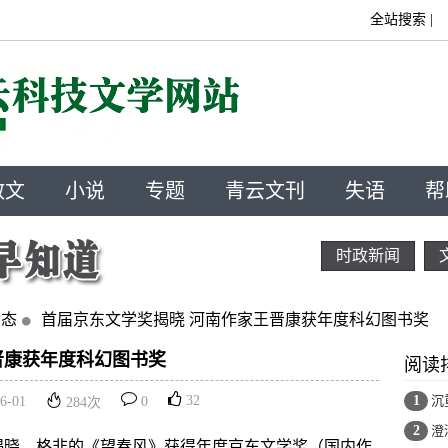
全站搜索
|
散文
小说
专题
青云文刊
失语
帮
时政新闻
动态
首届京东文学奖揭晓 河南作家王晋康获年度科幻图书奖
晋康获年度科幻图书奖
阅读
32
1
沉
6-01
0
284
次
2
澄
京揭晓。格非的《望春风》获得年度京东文学奖（国内作