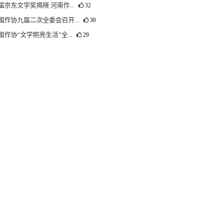
届京东文学奖揭晓 河南作...
32
国作协九届二次全委会召开...
30
国作协“文学照亮生活”全...
29