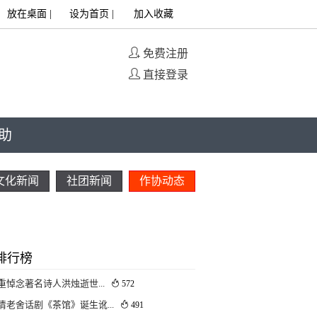
放在桌面
|
设为首页
|
加入收藏
免费注册
直接登录
助
文化新闻
社团新闻
作协动态
排行榜
重悼念著名诗人洪烛逝世...
572
清老舍话剧《茶馆》诞生讹...
491