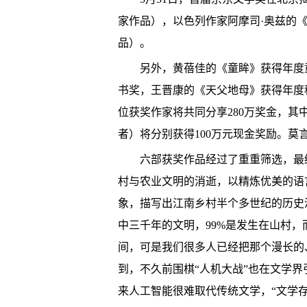
家作品），以色列作家阿摩司·奥兹的
品）。
另外，黄蓓佳的《童眸》获得年度童
书奖，王晋康的《天父地母》获得年度
位获奖作家将共同分享280万奖金，其
者）将分别获得100万元现金奖励。
六部获奖作品经过了重重筛选，最终从
村与农业文明的消逝，以精炼优美的语
象，描写出江南乡村半个多世纪的历史
中三千年的文明，99%是发生在山村
间，可是我们很多人已经把那个漫长的
到，不久前围棋“人机大战”也在文学
来人工智能很难取代传统文学，“文学