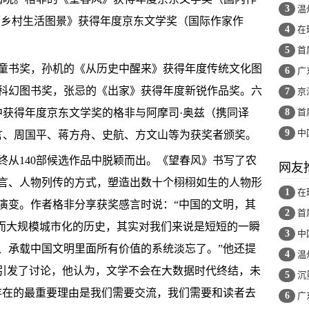
3
温
《乡村生活图景》获得年度京东文学奖（国际作家作
4
在
5
首
书奖，孙机的《从历史中醒来》获得年度传统文化图
6
广
科幻图书奖，张忌的《出家》获得年度新锐作品奖。六
7
京
中获得年度京东文学奖的格非与阿摩司·奥兹（携同译
8
首
9
中
莫言、周国平、蒋方舟、史航、方文山等为获奖者颁奖。
140部候选作品中脱颖而出。《望春风》书写了农
网友
言、人物列传的方式，塑造出数十个栩栩如生的人物形
1
在
演变。作者格非分享获奖感言时说：“中国的文明，其
2
首
，而大规模城市化的历史，其实对我们来说是短短的一瞬
3
中
、承载中国文明里面所有价值的系统淡忘了。”他还提
4
温
界引发了讨论，他认为，文学不会在大数据时代终结，未
5
沉
存在的最重要理由是我们需要交流，我们需要和读者去
6
广