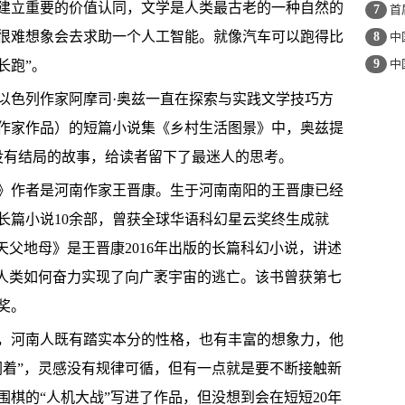
建立重要的价值认同，文学是人类最古老的一种自然的
7
首
很难想象会去求助一个人工智能。就像汽车可以跑得比
8
中
9
中
长跑”。
色列作家阿摩司·奥兹一直在探索与实践文学技巧方
作家作品）的短篇小说集《乡村生活图景》中，奥兹提
没有结局的故事，给读者留下了最迷人的思考。
作者是河南作家王晋康。生于河南南阳的王晋康已经
长篇小说10余部，曾获全球华语科幻星云奖终生成就
天父地母》是王晋康2016年出版的长篇科幻小说，讲述
，人类如何奋力实现了向广袤宇宙的逃亡。该书曾获第七
奖。
河南人既有踏实本分的性格，也有丰富的想象力，他
闲着”，灵感没有规律可循，但有一点就是要不断接触新
围棋的“人机大战”写进了作品，但没想到会在短短20年