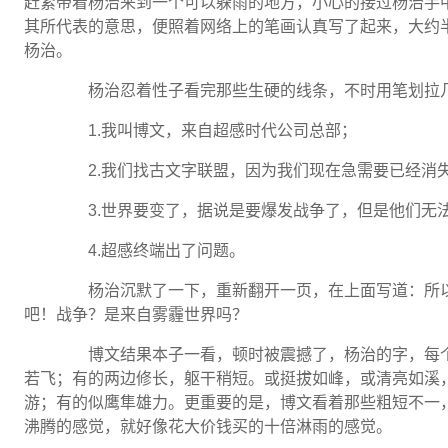
赶紧带着杨治来到一个可以躲雨的地方，小心的接过杨治手
其所代表的意思，便照着网络上的笔画认真写了起来，大约
杨治。
杨治忍着性子看完那些生硬的线条，不时用笔划拉几
1.我叫博文，来自超感时代公司总部；
2.我们找古文字联盟，因为我们现在急需要已经消
3.世界要变了，据说是要爆发战争了，但是他们无
4.超感终端出了问题。
杨治沉默了一下，重新翻开一页，在上面写道：所以
吧！战争？是来自雾霾世界吗？
博文结果本子一看，顿时被震撼了，杨治的字，每个
若飞；有的两边修长，躯干稍短。或挺拔如峰，或清亮如溪
游；有的似鹰隼雄力。更重要的是，博文看着那些粗短不一
沸腾的感觉，就好像花大价钱买的十倍淋雨的感觉。