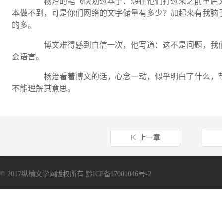
杨治的笔飞快划过本子：想在他们打过来之前重启文
本做不到，可是你们网络的文字储量有多少？加起来有我脑
的多。
博文难得感到自信一次，他写道：这不是问题，我们
会语言。
杨治看着博文的话，心念一动，似乎明白了什么，带
不能理解其意思。
上一章
© 2017纵横文学网版权所有 黔ICP备17001046号-2