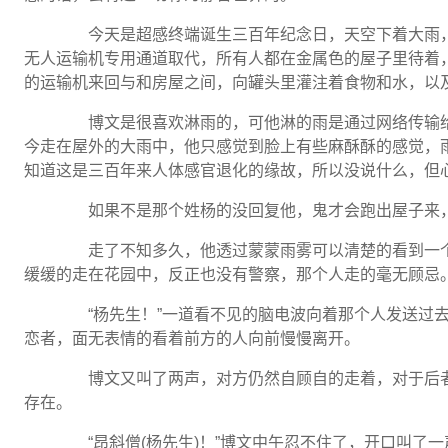
今天是超感终端诞生三百年纪念日，天空下着大雨，
无人运输机专用通道取代，所有人都在金属色的屋子里待着
的运输机来回与和房屋之间，向罐头里灌注着食物和水，以
博文是很喜欢淋雨的，可他淋的雨是通过网络传输给
今走在屋外的大雨中，他只感觉到脸上有些麻酥酥的感觉，
知道这是三百年来人体感官退化的缘故，所以没说什么，但
如果不是那个姓杨的没回复他，鬼才会跑出屋子来，
走了不知多久，他透过蒙蒙雨雾可以清楚的看到一个
缓缓的走在花园中，反正也没有警察，那个人走的毫无顾忌
“杨先生！”一道看不见的脑电波向着那个人发送过去
恋者，面无表情的看着前方的人向前慢慢离开。
博文又叫了两声，对方仍然自顾自的走着，对于后者
存在。
“昂斜僧(杨先生)！”博文中午忍不住了，开口叫了