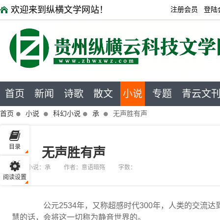
欢迎来到纵横文学网站！
注册会员
登陆
首页
新闻
诗歌
散文
小说
专题
青云文
首页
小说
科幻小说
承
无声胜有声
目录
无声胜有声
小说：承
作者：意语暗殇
字数：
阅读设置
公元2534年，又称超感时代300年，人类的交流达
慧的话，会将这一切称为静音世界的。