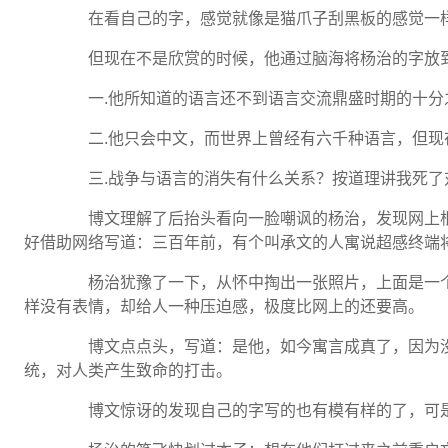
在看自己的字，感觉就像是猫爪子刮黑板的感觉一样
但现在不是欣赏的时候，他通过脑海将杨治的字放到
一.他所知道的语言还不到语言交流鼎盛时期的十分
二.他只会中文，而世界上曾经有六千种语言，但现
三.战争与语言的消失有什么关系？按道理讲我死了
博文理解了后抬头看向一脸嘲讽的杨治，发现网上根
好借助网络写道：三百年前，有个叫承文的人寓说超感终端
杨治犹豫了一下，从怀中掏出一张照片，上面是一个
样没有表情，却给人一种压迫感，极度比网上的还要高。
博文点点头，写道：是他，如今寓言成真了，因为没
统，对人类产生致命的打击。
博文惊讶的发现自己的字写的也有模有样的了，可是