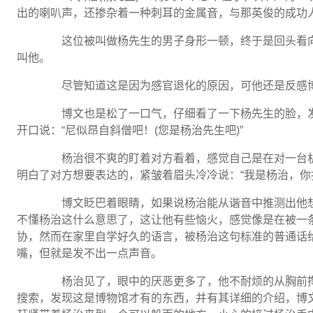
出的喇叭声，还掺杂着一种刺耳的金属音，与那英俊的成功
这位被叫做杨先生的男子身形一顿，终于是回头看向
叫他。
尽管知道这是因为感官退化的原因，可他还是反感
博文也是松了一口气，仔细看了一下杨先生的脸，发
开口说：“尼似昂自斜僧吧！(您是杨治先生吧)”
杨治很不爽的盯着对方看着，感觉自己是在对一台机
明白了对方想要表达的，紧皱着眉头冷冷说：“我是杨治，你
博文眨巴着眼睛，如果说杨治能从谐音中推测出他想
不懂杨治这什么意思了，这让他有些恼火，感觉像是在被一
协，然而在家里自学好久的语言，被杨治这句标准的普通话
嘴，但就是发不出一点声音。
杨治见了，眼中的厌恶更多了，他不耐烦的从胸前掏
搜索，发现这是博物馆才有的东西，并有其详细的介绍，博