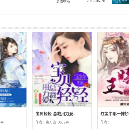
意语暗殇
2017-06-20
宝贝轻轻-总裁用力爱...
红尘中那一抹娇艳
万字
作者：连万山
35万字
作者：