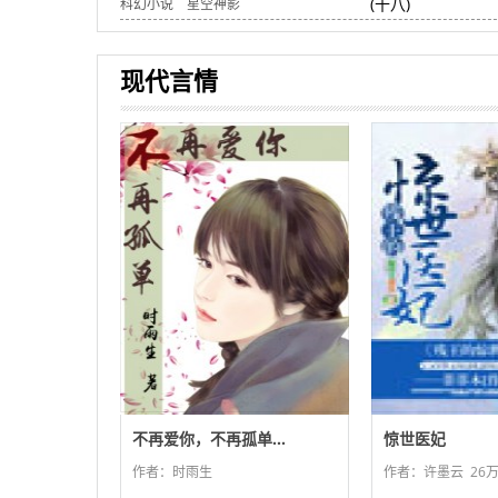
(十八)
科幻小说
星空神影
现代言情
不再爱你，不再孤单...
惊世医妃
作者：时雨生
作者：许墨云
26