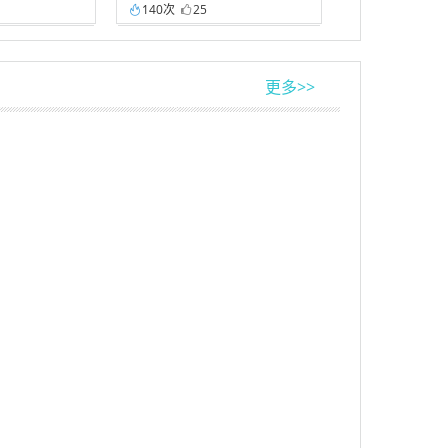
140次
25
更多>>