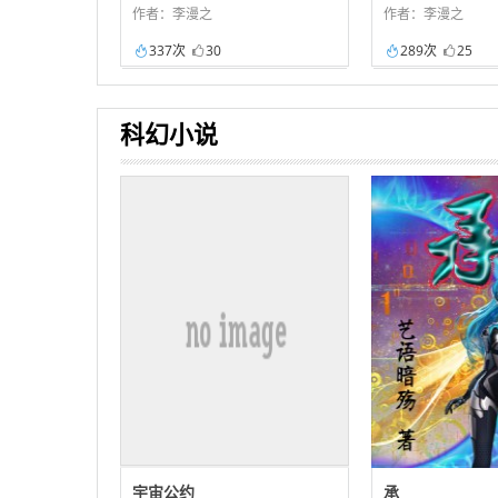
作者：李漫之
作者：李漫之
337次
30
289次
25
科幻小说
宇宙公约
承