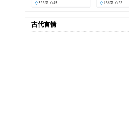
538次
45
186次
23
古代言情