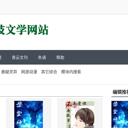
题
青云文刊
失语
帮助
悬疑灵异
网游动漫
其它综合
模块内搜索
编辑推