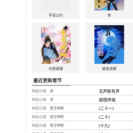
宇宙公约
承
剑意阑珊
破茧成蝶
最近更新章节
无声胜有声
科幻小说
承
超感终端
科幻小说
承
(二十一)
科幻小说
星空神影
(二十)
科幻小说
星空神影
(十九)
科幻小说
星空神影