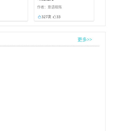
作者：意语暗殇
327次
33
更多>>