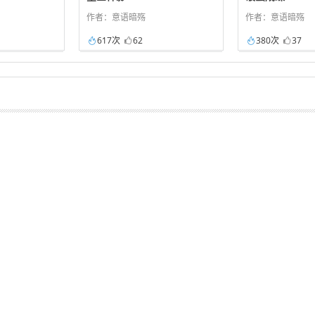
作者：意语暗殇
作者：意语暗殇
617次
62
380次
37