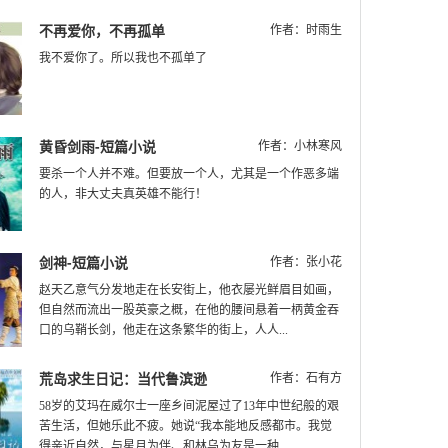
不再爱你，不再孤单
作者：时雨生
我不爱你了。所以我也不孤单了
黄昏剑雨-短篇小说
作者：小林寒风
要杀一个人并不难。但要放一个人，尤其是一个作恶多端
的人，非大丈夫真英雄不能行！
剑神-短篇小说
作者：张小花
赵天乙意气分发地走在长安街上，他衣屡光鲜眉目如画，
但自然而流出一股英豪之概，在他的腰间悬着一柄黄金吞
口的乌鞘长剑，他走在这条繁华的街上，人人...
荒岛求生日记：当代鲁滨逊
作者：石有方
58岁的艾玛在威尔士一座乡间泥屋过了13年中世纪般的艰
苦生活，但她乐此不疲。她说“我本能地反感都市。我觉
得亲近自然，与星月为伴、和林乌为友是一种...