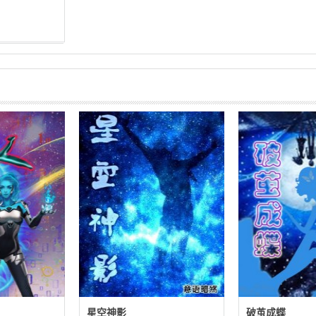
星空神影
破茧成蝶