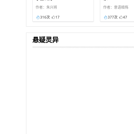
作者：朱兴将
作者：意语暗殇
316次
17
377次
47
悬疑灵异